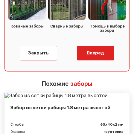
Кованые заборы
Сварные заборы
Помощь в выборе
забора
Закрыть
Вперед
Похожие
заборы
Сообщение успешно
отправлено
Забор из сетки рабицы 1.8 метра высотой
Спасибо за обращение, наш специалист свяжется с
Вами.
Столбы
60х40х2 мм
Окраска
грунтовка