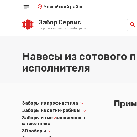
Можайский район
Забор Сервис
строительство заборов
Краснодар
Саратов
од
Красноярск
Симферополь
Навесы из сотового 
Курган
Ставрополь
Курск
Тамбов
исполнителя
Кызыл
Тюмень
Липецк
Улан-Удэ
Луганск
Ульяновск
Майкоп
Уфа
Махачкала
Хабаровск
Омск
Ханты-Мансийск
Прим
Заборы из профнастила
Орёл
Херсон
Заборы из сетки-рабицы
Оренбург
Чебоксары
Пенза
Челябинск
Заборы из металлического
штакетника
Пермь
Черкесск
Петрозаводск
Чита
3D заборы
Петропавловск-Камчатский
Элиста