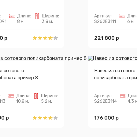
:
Длина:
Ширина:
Артикул:
Длин
091
8 м.
3.8 м.
S262E3111
6 м.
0 р
221 800 р
з сотового
Навес из сотового
рбоната пример 8
поликарбоната при
:
Длина:
Ширина:
Артикул:
Длин
113
10.8 м.
5.2 м.
S262E3114
4.3 м
00 р
176 000 р