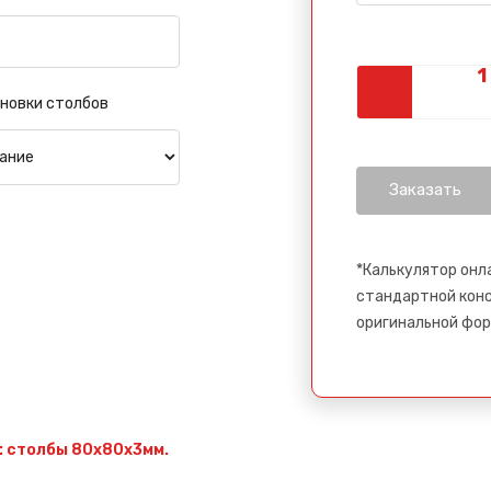
Спасибо за обращение, наш специалист свяжется с Вами.
новки столбов
*Калькулятор онл
стандартной конс
оригинальной фор
: столбы 80х80х3мм.