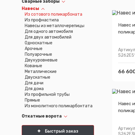
Сварные заборы
Псков
Южно-Сахалинск
Навесы
Ростов-на-Дону
Якутск
Из сотового поликарбоната
Рязань
Cанкт-Петербург
Из профнастила
Навес и
Самара
Навесы из металлочерепицы
Для одного автомобиля
Саранск
полика
Для двух автомобилей
Односкатные
Арочные
Артикул
Полуарочные
S262E5
Двухуровневые
Кованые
66 600
Металлические
Двускатные
Для дачи
Для дома
Из профильной трубы
Прямые
Навес и
Из монолитного поликарбонтата
полика
Откатные ворота
Артикул
Быстрый заказ
S262E3