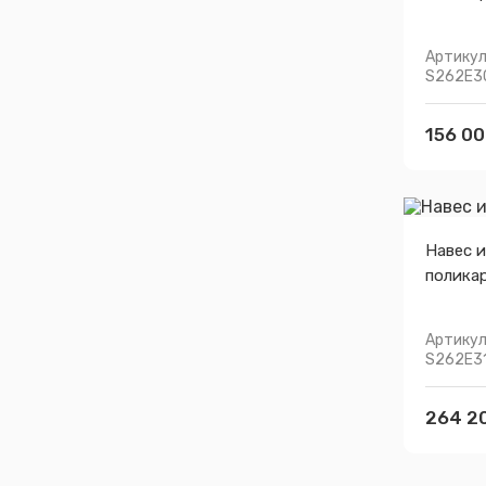
Артикул
S262E3
156 00
Навес и
полика
Артикул
S262E3
264 2