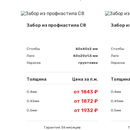
Забор из профнастила С8
Забор и
Столбы
60х60х2 мм
Столбы
Лаги
40х20х1,5 мм
Лаги
Окраска
грунтовка
Окраска
Толщина
Цена за п.м.
Толщин
от 1843 ₽
0,4мм
0,4мм
от 1872 ₽
0,45мм
0,45мм
от 1932 ₽
0,5мм
0,5мм
Гарантия 36 месяцев