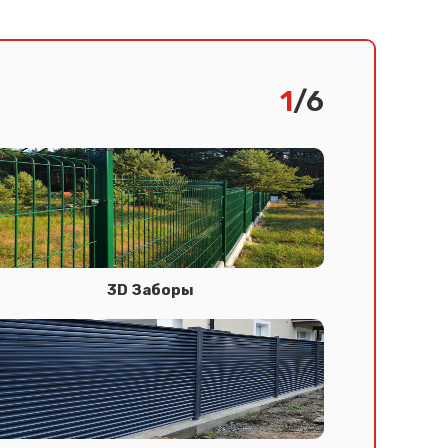
1
/6
3D Заборы