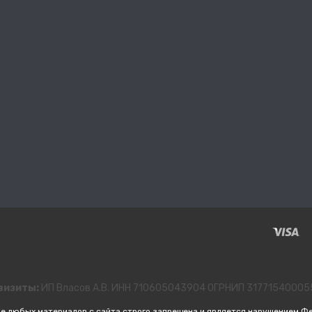
визиты:
ИП Власов А.В. ИНН 710605043904 ОГРНИП 3177154000
е любых материалов с сайта строго запрещена и является нарушением Ф