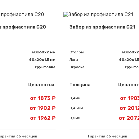
з профнастила С20
Забор из профнастила С21
60х60х2 мм
Столбы
60х60х2
40х20х1,5 мм
Лаги
40х20х1,5
грунтовка
Окраска
грунто
а
Цена за п.м.
Толщина
Цена за п
от 1873 ₽
от 198
0,4мм
от 1902 ₽
от 201
0,45мм
от 1962 ₽
от 207
0,5мм
Гарантия 36 месяцев
Гарантия 36 месяцев