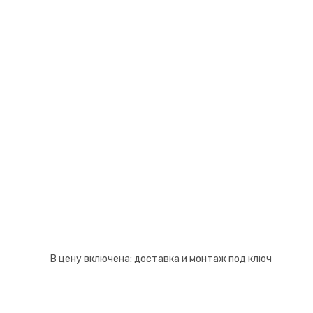
Псков
Южно-Сахалинск
Ростов-на-Дону
Якутск
Рязань
Cанкт-Петербург
Самара
Саранск
В цену включена:
доставка и монтаж под ключ