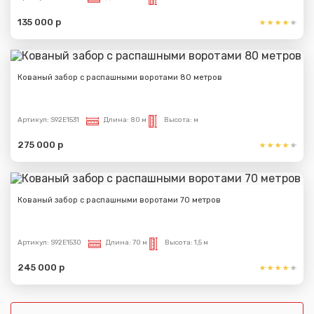
135 000 р
Кованый забор с распашными воротами 80 метров
Сообщение успешно
Артикул:
S92E1531
Длина:
80 м
Высота:
м
отправлено
275 000 р
Спасибо за обращение, наш специалист свяжется с
Вами.
Кованый забор с распашными воротами 70 метров
Артикул:
S92E1530
Длина:
70 м
Высота:
1,5 м
245 000 р