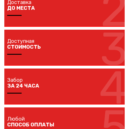
2
Доставка
наличия ворот и калиток.
ДО МЕСТА
3
Мы доставляем комплектующие забора на любой
объект в вашем городе в кратчайшие сроки
Доступная
собственным транспортом.
СТОИМОСТЬ
4
Мы предлагаем вам любые виды заборов, цветовых
решений по конкурентной цене.
Забор
ЗА 24 ЧАСА
5
Наши монтажники устанавливают заборы
протяженностью до 40 метров за один рабочий день.
Любой
СПОСОБ ОПЛАТЫ